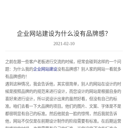
体
们
验
企业网站建设为什么没有品牌感？
2021-02-10
A
浙
之前在跟一些客户老板进行交流的时候，经常会碰到这样的一个问
江
题：为什么我的
企业网站建设
没有品牌感？别人家的网站一看就多
·
有品牌感的！
杭
遇到这种情况，我会告诉他，其实很简单，别人的网站在设计的时
州
候是按照品牌的的规范来进行设计，而您设计的网站是根据自身的
余
喜好来进行设计，所以说设计出来的虽然好看，但没有自己的标
杭
准。咱们去看一下大品牌的项目。他们的图片、文案、字体是不是
区
都很明显有自己的标准。然后他就会一脸的惊愕，然后我就告诉
西
他，网站不仅仅是在前期设计制作的阶段需要有标准。在后期运营
溪