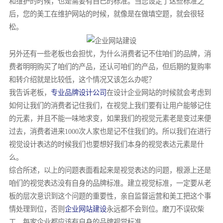
和维护的时候，也是需要有自己的标准。当您设定了这些标准之
八
后，您的美工在维护网站的时候，就像是在做填空题，就会很轻
方
松。
城
7
幢
另外还有一些老板也会担忧，为什么消费者记不住咱们的品牌，消
62
费者明明购买了咱们的产品，还认可咱们的产品，但后期的复购率
室
和转介绍就是比较低，这个情况又该怎么办呢？
24
我告诉老板，
专业品牌设计公司
在设计企业网站的时候就会考虑到
小
如何让我们的消费者记住我们，在视觉上我们要有让用户能够记住
时
的元素，并且不能一味地求变，如果我们的视觉元素老是变过来便
定
过去，消费者进来1000次人家也是记不住我们的。所以我们在进行
制
视觉设计表达的时候我们也要想好我们本身的视觉表达元素是什
热
么。
线
综合所述，以上的问题表面看起来是视觉表达的问题，根源上还是
1
咱们的视觉表达没有自身的品牌标准。建立视觉标准，一定要从老
板的层次意识到这个问题的重要性，亲自监督运营和美工把这个事
情处理到位，否则
企业网站建设
永远都不会到位。磨刀不误砍柴
工，每家企业都应该有自身的品牌视觉标准。